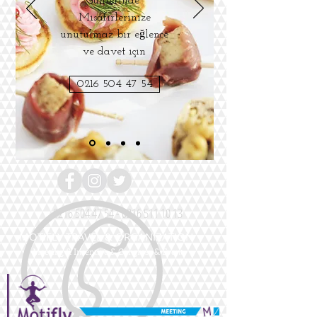
Günlerinde
Misafirlerinize
unutulmaz bir eğlence
ve davet için
0216 504 47 54
0216 504 47 54 - 0216
511 10 13
MOTIFLY TRAVEL & ORGANIZATION
Meeting & Incentive & Congress & Event