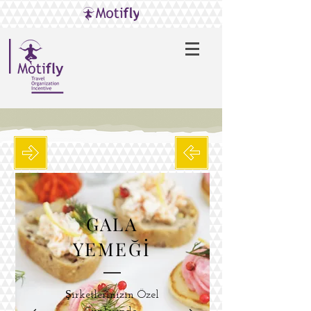
GALA
YEMEĞİ
Şirketlerinizin Özel